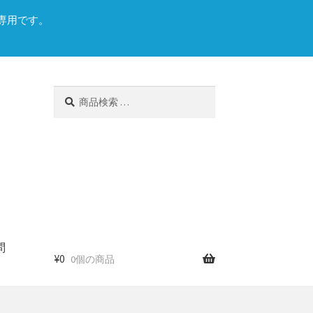
専用です。
検
検
索
索
対
象:
問
¥
0
0個の商品