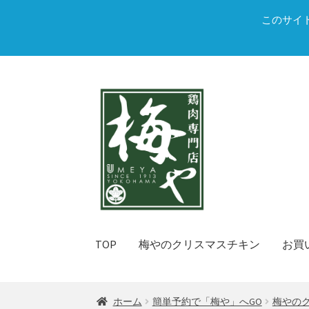
このサイ
ナ
コ
ビ
ン
ゲ
テ
ー
ン
シ
ツ
ョ
へ
ン
ス
へ
キ
ス
ッ
TOP
梅やのクリスマスチキン
お買
キ
プ
ッ
プ
ホーム
簡単予約で「梅や」へGO
梅やの