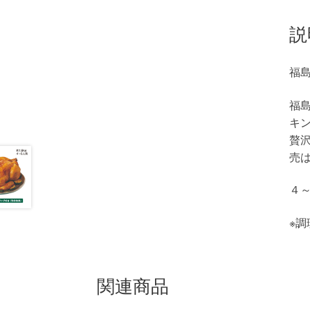
説
福
福
キ
贅
売
４
※調
関連商品