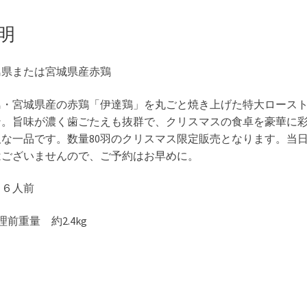
明
島県または宮城県産赤鶏
島・宮城県産の赤鶏「伊達鶏」を丸ごと焼き上げた特大ロース
ン。旨味が濃く歯ごたえも抜群で、クリスマスの食卓を豪華に
沢な一品です。数量80羽のクリスマス限定販売となります。当
はございませんので、ご予約はお早めに。
～６人前
理前重量 約2.4kg