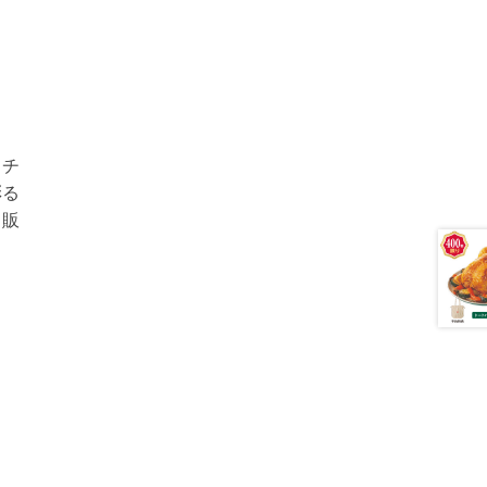
トチ
彩る
日販